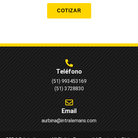
COTIZAR
Teléfono
(51) 993453169
(51) 3728830
Email
aurbina@intralemans.com